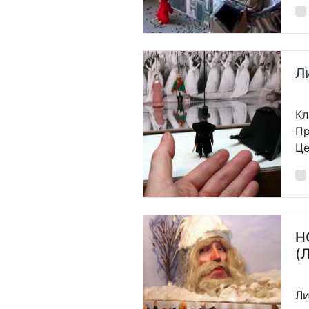
Л
Кл
Пр
Це
Н
(
Ли