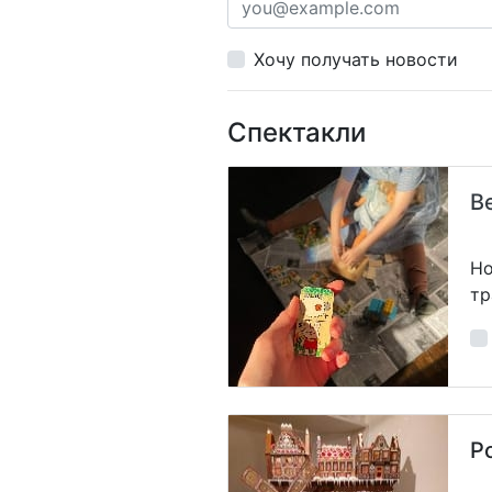
Хочу получать новости
Спектакли
В
Но
тр
Р