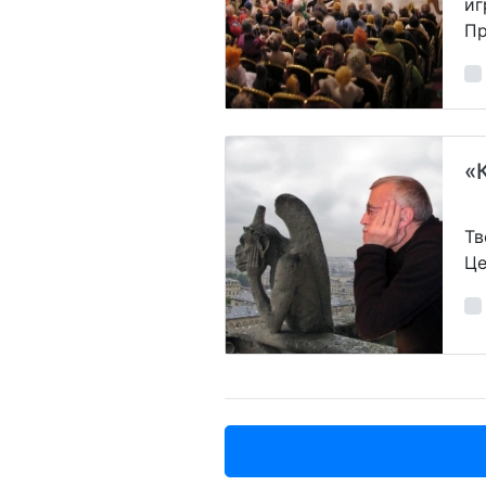
иг
Пр
«
Тв
Це