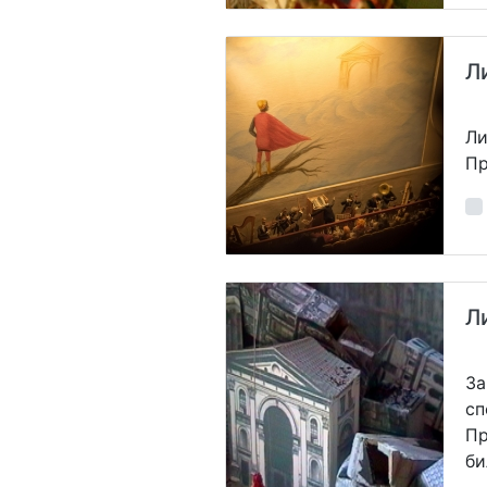
Л
Ли
Пр
Л
За
сп
Пр
би