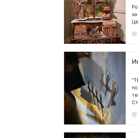
Ро
за
Це
И
"Т
по
те
Ст