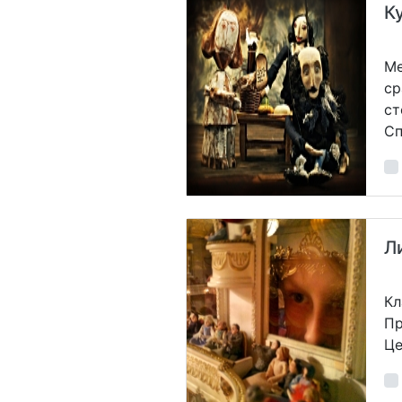
К
Ме
ср
ст
Сп
Л
Кл
Пр
Це